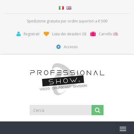
Spedizione gratuita per ordini superiori a € 500
Registrati
Lista dei desideri
(0)
Carrello
(0)
Accesso
Toggl