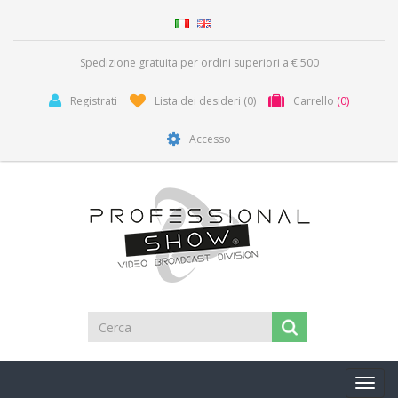
Spedizione gratuita per ordini superiori a € 500
Registrati
Lista dei desideri
(0)
Carrello
(0)
Accesso
Toggl