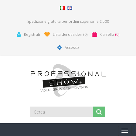
Spedizione gratuita per ordini superiori a € 500
Registrati
Lista dei desideri
(0)
Carrello
(0)
Accesso
Toggl