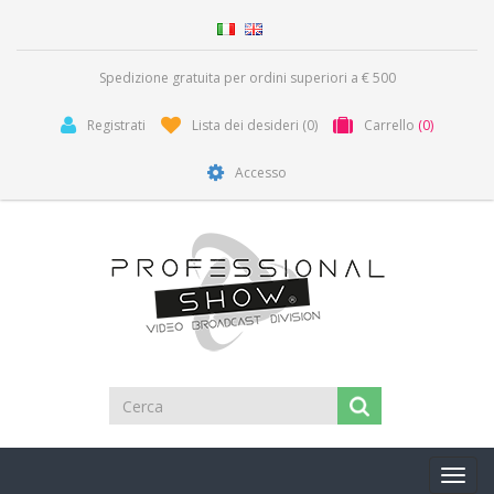
Spedizione gratuita per ordini superiori a € 500
Registrati
Lista dei desideri
(0)
Carrello
(0)
Accesso
Toggl