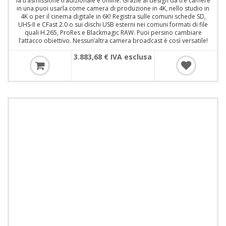
la trasmissione tradizionale e online. Grazie al design da tre camere
in una puoi usarla come camera di produzione in 4K, nello studio in
4K o per il cinema digitale in 6K! Registra sulle comuni schede SD,
UHS-II e CFast 2.0 o sui dischi USB esterni nei comuni formati di file
quali H.265, ProRes e Blackmagic RAW. Puoi persino cambiare
l’attacco obiettivo. Nessun’altra camera broadcast è così versatile!
3.883,68 € IVA esclusa