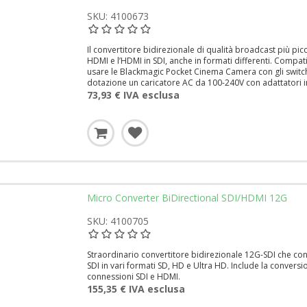
SKU: 4100673
Il convertitore bidirezionale di qualità broadcast più 
HDMI e l’HDMI in SDI, anche in formati differenti. Compat
usare le Blackmagic Pocket Cinema Camera con gli switche
dotazione un caricatore AC da 100-240V con adattatori i
73,93 € IVA esclusa
Micro Converter BiDirectional SDI/HDMI 12G
SKU: 4100705
Straordinario convertitore bidirezionale 12G-SDI che co
SDI in vari formati SD, HD e Ultra HD. Include la convers
connessioni SDI e HDMI.
155,35 € IVA esclusa