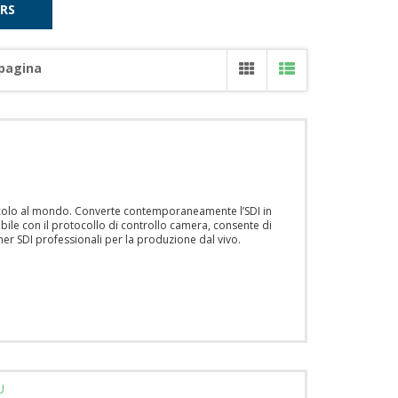
RS
 pagina
piccolo al mondo. Converte contemporaneamente l’SDI in
ibile con il protocollo di controllo camera, consente di
er SDI professionali per la produzione dal vivo.
U