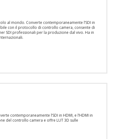
piccolo al mondo. Converte contemporaneamente l’SDI in
ibile con il protocollo di controllo camera, consente di
r SDI professionali per la produzione dal vivo. Ha in
nternazionali.
nverte contemporaneamente l’SDI in HDMI, e l’HDMI in
ione del controllo camera e offre LUT 3D sulle