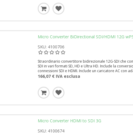
Micro Converter BiDirectional SDI/HDMI 12G wP
SKU: 4100706
Straordinario convertitore bidirezionale 12G-SDI che co
SDI in vari formati SD, HD e Ultra HD. Include la convers
connessioni SDI e HDMI. Include un caricatore AC con adat
166,07 € IVA esclusa
Micro Converter HDMI to SDI 3G
SKU: 4100674