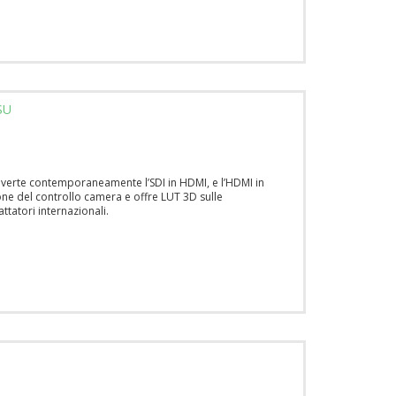
SU
nverte contemporaneamente l’SDI in HDMI, e l’HDMI in
ione del controllo camera e offre LUT 3D sulle
tatori internazionali.