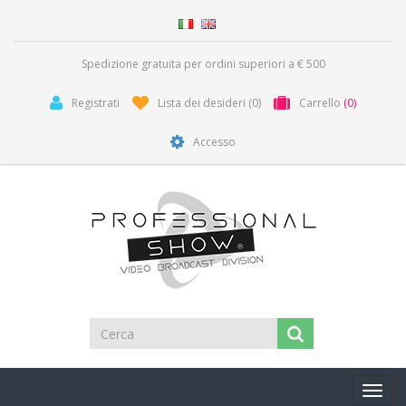
Spedizione gratuita per ordini superiori a € 500
Registrati
Lista dei desideri
(0)
Carrello
(0)
Accesso
Toggl