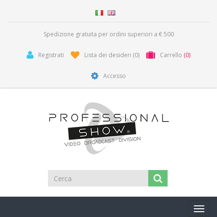
Spedizione gratuita per ordini superiori a € 500
Registrati
Lista dei desideri
(0)
Carrello
(0)
Accesso
Toggl