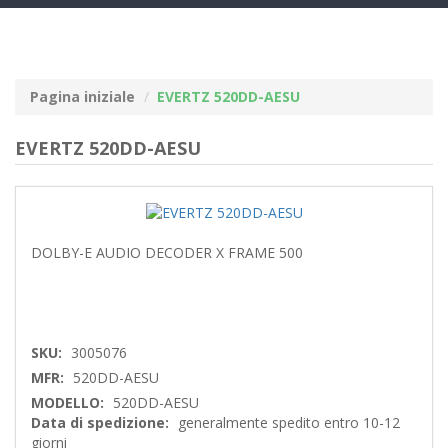
navig
Pagina iniziale
EVERTZ 520DD-AESU
EVERTZ 520DD-AESU
DOLBY-E AUDIO DECODER X FRAME 500
SKU:
3005076
MFR:
520DD-AESU
MODELLO:
520DD-AESU
Data di spedizione:
generalmente spedito entro 10-12
giorni