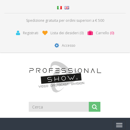
Spedizione gratuita per ordini superiori a € 500
Registrati
Lista dei desideri
(0)
Carrello
(0)
Accesso
Toggl