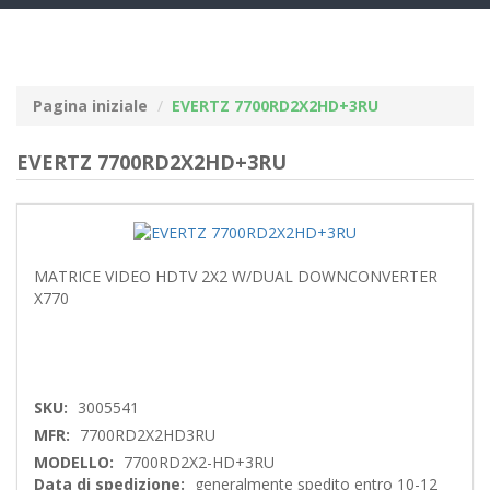
navig
Pagina iniziale
EVERTZ 7700RD2X2HD+3RU
EVERTZ 7700RD2X2HD+3RU
MATRICE VIDEO HDTV 2X2 W/DUAL DOWNCONVERTER
X770
SKU:
3005541
MFR:
7700RD2X2HD3RU
MODELLO:
7700RD2X2-HD+3RU
Data di spedizione:
generalmente spedito entro 10-12