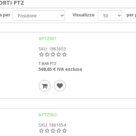
ORTI PTZ
a per
Visualizza
per
APTZ001
SKU: 1861653
T-BAR PTZ
568,65 € IVA esclusa
APTZ002
SKU: 1861654