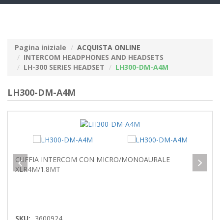
navig
Pagina iniziale
ACQUISTA ONLINE
INTERCOM HEADPHONES AND HEADSETS
LH-300 SERIES HEADSET
LH300-DM-A4M
LH300-DM-A4M
CUFFIA INTERCOM CON MICRO/MONOAURALE
XLR4M/1.8MT
SKU:
3600924