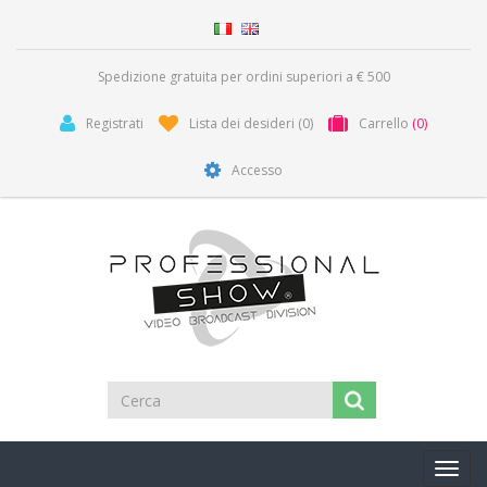
Spedizione gratuita per ordini superiori a € 500
Registrati
Lista dei desideri
(0)
Carrello
(0)
Accesso
Toggl