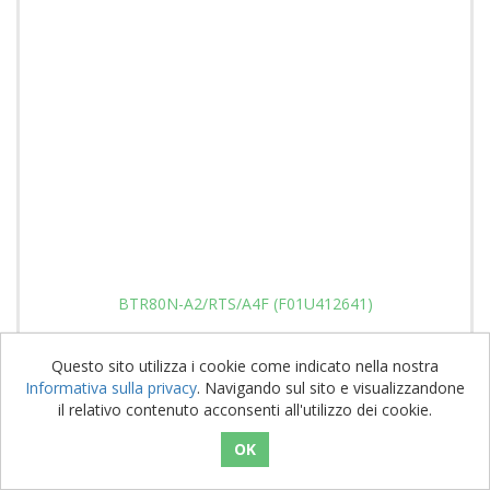
BTR80N-A2/RTS/A4F (F01U412641)
SKU: 3601714
Questo sito utilizza i cookie come indicato nella nostra
Informativa sulla privacy
. Navigando sul sito e visualizzandone
il relativo contenuto acconsenti all'utilizzo dei cookie.
6.088,99 € IVA esclusa