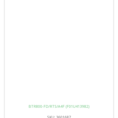
BTR800-FD/RTS/A4F (F01U413982)
SKU: 3601687