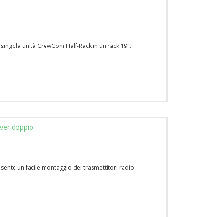
i singola unità CrewCom Half-Rack in un rack 19".
iver doppio
sente un facile montaggio dei trasmettitori radio