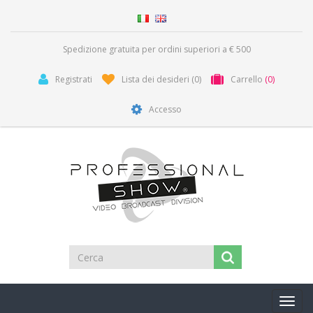
Spedizione gratuita per ordini superiori a € 500
Registrati
Lista dei desideri
(0)
Carrello
(0)
Accesso
Toggl