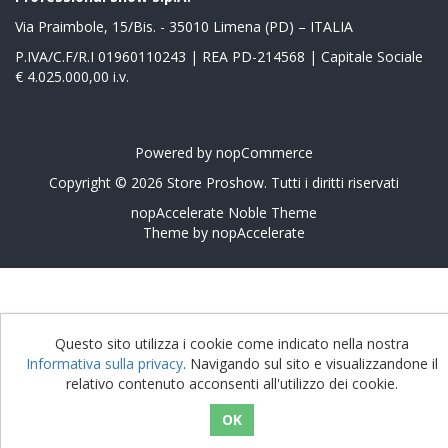
Via Praimbole, 15/Bis. - 35010 Limena (PD) – ITALIA
P.IVA/C.F/R.I 01960110243 | REA PD-214568 | Capitale Sociale
€ 4.025.000,00 i.v.
Powered by
nopCommerce
Copyright © 2026 Store Proshow. Tutti i diritti riservati
nopAccelerate Noble Theme
Theme by
nopAccelerate
Questo sito utilizza i cookie come indicato nella nostra
Informativa sulla privacy
. Navigando sul sito e visualizzandone il
relativo contenuto acconsenti all'utilizzo dei cookie.