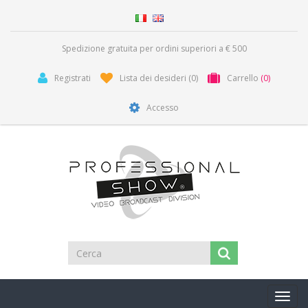
Spedizione gratuita per ordini superiori a € 500
Registrati
Lista dei desideri
(0)
Carrello
(0)
Accesso
Toggl