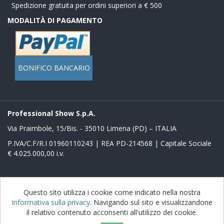
Spedizione gratuita per ordini superiori a € 500
MODALITÀ DI PAGAMENTO
BONIFICO BANCARIO
Professional Show S.p.A.
Via Praimbole, 15/Bis. - 35010 Limena (PD) – ITALIA
P.IVA/C.F/R.I 01960110243 | REA PD-214568 | Capitale Sociale
€ 4.025.000,00 i.v.
Powered by
nopCommerce
Questo sito utilizza i cookie come indicato nella nostra
Informativa sulla privacy
. Navigando sul sito e visualizzandone
Copyright © 2026 Store Proshow. Tutti i diritti riservati
il relativo contenuto acconsenti all'utilizzo dei cookie.
nopAccelerate Noble Theme