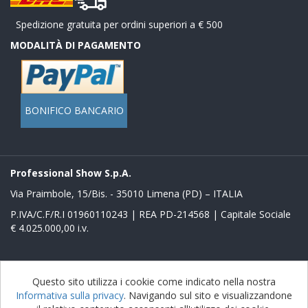
Spedizione gratuita per ordini superiori a € 500
MODALITÀ DI PAGAMENTO
BONIFICO BANCARIO
Professional Show S.p.A.
Via Praimbole, 15/Bis. - 35010 Limena (PD) – ITALIA
P.IVA/C.F/R.I 01960110243 | REA PD-214568 | Capitale Sociale
€ 4.025.000,00 i.v.
Powered by
nopCommerce
Questo sito utilizza i cookie come indicato nella nostra
Informativa sulla privacy
. Navigando sul sito e visualizzandone
Copyright © 2026 Store Proshow. Tutti i diritti riservati