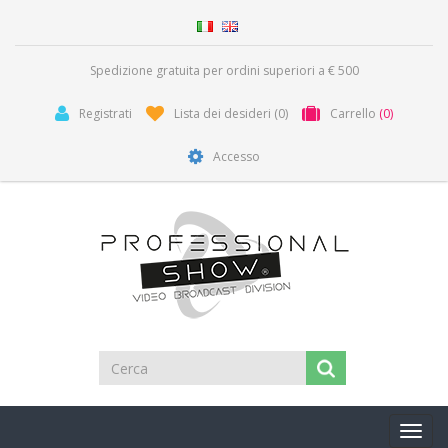
Spedizione gratuita per ordini superiori a € 500
Registrati
Lista dei desideri
(0)
Carrello
(0)
Accesso
Toggl