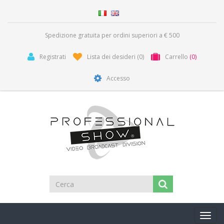
Spedizione gratuita per ordini superiori a € 500
Registrati
Lista dei desideri
(0)
Carrello
(0)
Accesso
Toggl