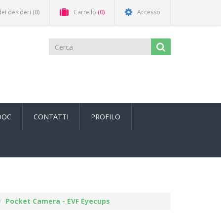
dei desideri
(0)
Carrello
(0)
Accesso
DOC
CONTATTI
PROFILO
Pocket Camera - EVF Eyecups