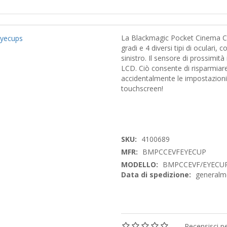
La Blackmagic Pocket Cinema 
gradi e 4 diversi tipi di oculari,
sinistro. Il sensore di prossimità
LCD. Ciò consente di risparmiare
accidentalmente le impostazioni
touchscreen!
SKU:
4100689
MFR:
BMPCCEVFEYECUP
MODELLO:
BMPCCEVF/EYECUP
Data di spedizione:
generalme
Recensisci p