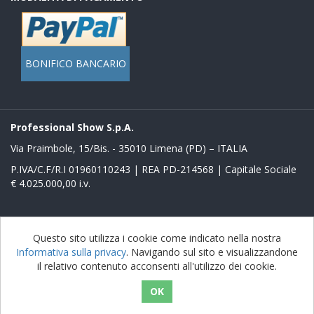
BONIFICO BANCARIO
Professional Show S.p.A.
Via Praimbole, 15/Bis. - 35010 Limena (PD) – ITALIA
P.IVA/C.F/R.I 01960110243 | REA PD-214568 | Capitale Sociale
€ 4.025.000,00 i.v.
Powered by
nopCommerce
Questo sito utilizza i cookie come indicato nella nostra
Informativa sulla privacy
. Navigando sul sito e visualizzandone
Copyright © 2026 Store Proshow. Tutti i diritti riservati
il relativo contenuto acconsenti all'utilizzo dei cookie.
nopAccelerate Noble Theme
Theme by
nopAccelerate