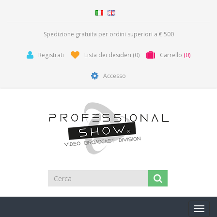
Spedizione gratuita per ordini superiori a € 500
Registrati
Lista dei desideri
(0)
Carrello
(0)
Accesso
Toggl