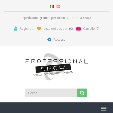
Spedizione gratuita per ordini superiori a € 500
Registrati
Lista dei desideri
(0)
Carrello
(0)
Accesso
Toggl