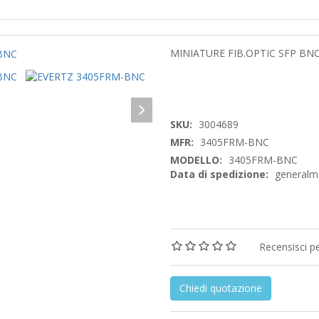
MINIATURE FIB.OPTIC SFP BNC
SKU:
3004689
MFR:
3405FRM-BNC
MODELLO:
3405FRM-BNC
Data di spedizione:
generalme
Recensisci p
Chiedi quotazione