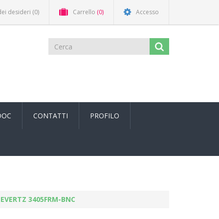
dei desideri
(0)
Carrello
(0)
Accesso
DOC
CONTATTI
PROFILO
EVERTZ 3405FRM-BNC