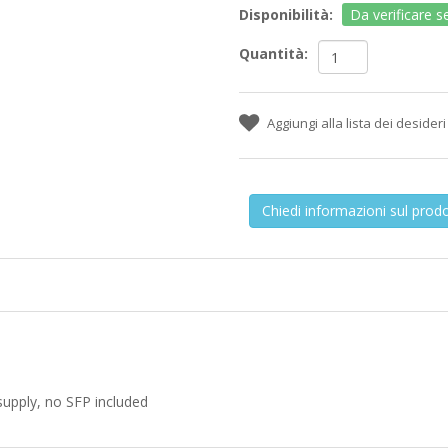
Disponibilità:
Da verificare 
Quantità:
Chiedi informazioni sul prod
supply, no SFP included