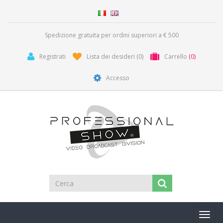
Spedizione gratuita per ordini superiori a € 500
Registrati
Lista dei desideri
(0)
Carrello
(0)
Accesso
Toggl