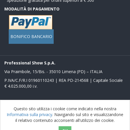
Spedizione gratuita per ordini superiori a € 500
MODALITÀ DI PAGAMENTO
BONIFICO BANCARIO
Professional Show S.p.A.
Via Praimbole, 15/Bis. - 35010 Limena (PD) – ITALIA
P.IVA/C.F/R.I 01960110243 | REA PD-214568 | Capitale Sociale
€ 4.025.000,00 i.v.
Powered by
nopCommerce
Questo sito utilizza i cookie come indicato nella nostra
Informativa sulla privacy
. Navigando sul sito e visualizzandone
Copyright © 2026 Store Proshow. Tutti i diritti riservati
il relativo contenuto acconsenti all'utilizzo dei cookie.
nopAccelerate Noble Theme