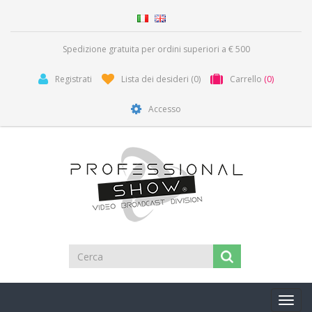
Spedizione gratuita per ordini superiori a € 500
Registrati
Lista dei desideri
(0)
Carrello
(0)
Accesso
Toggl