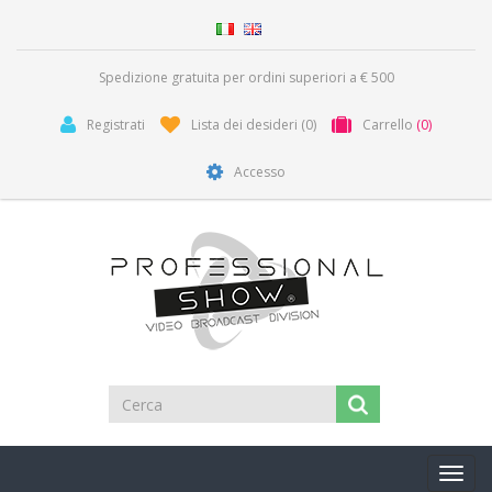
Spedizione gratuita per ordini superiori a € 500
Registrati
Lista dei desideri
(0)
Carrello
(0)
Accesso
Toggl