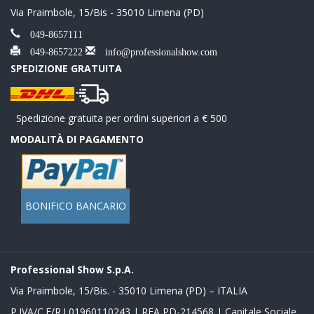
Via Praimbole, 15/Bis - 35010 Limena (PD)
049-8657111
049-8657222
info@professionalshow.com
SPEDIZIONE GRATUITA
Spedizione gratuita per ordini superiori a € 500
MODALITÀ DI PAGAMENTO
BONIFICO BANCARIO
Professional Show S.p.A.
Via Praimbole, 15/Bis. - 35010 Limena (PD) – ITALIA
P.IVA/C.F/R.I 01960110243 | REA PD-214568 | Capitale Sociale