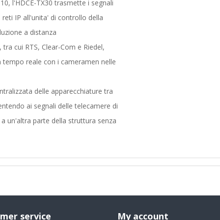
110, l'HDCE-TX30 trasmette i segnali
eti IP all'unita' di controllo della
duzione a distanza
IP, tra cui RTS, Clear-Com e Riedel,
in tempo reale con i cameramen nelle
ntralizzata delle apparecchiature tra
entendo ai segnali delle telecamere di
 un'altra parte della struttura senza
mer service
My account