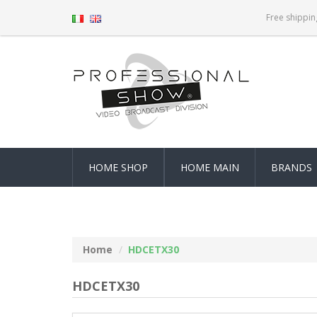
Free shippin
HOME SHOP
HOME MAIN
BRANDS
Home
HDCETX30
HDCETX30