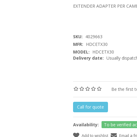
EXTENDER ADAPTER PER CAMER
SKU:
4029663
MFR:
HDCETX30
MODEL:
HDCETX30
Delivery date:
Usually dispatc
Be the first 
Call for quote
Availability:
To be verified a