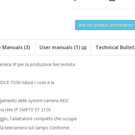
Ask for product information
e Manuals (3)
User manuals (1)
Technical Bulleti
mera IP per la produzione live remota
DCE-TX30 riduce i costi e la
llegamento delle system camera HDC
na rete IP SMPTE ST 2110
aggio, l'adattatore compatto che occupa
 della telecamera sul campo Conforme