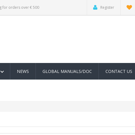
g for orders over € 500
Register
NEWS
GLOBAL MANUALS/DOC
CONTACT US